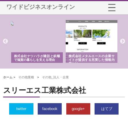
ワイドビジネスオンライン
三河
株式会社ナツハラが建設と鋲螺
株式会社メタルエースの企業サ
株
構空
で滋賀の暮らしを支える理由
イトが提供する充実した情報内
み
容とは
ホーム >
その他業種
>
その他_法人・企業
スリーエス工業株式会社
twitter
facebook
google+
はてブ