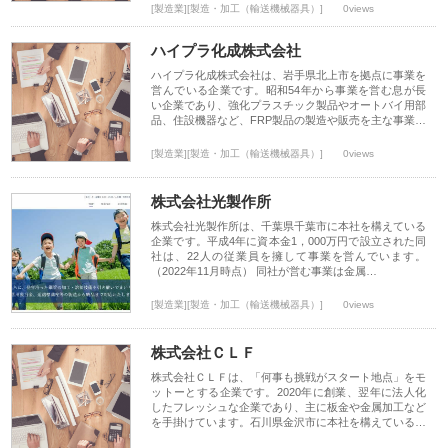
[製造業][製造・加工（輸送機械器具）]
0views
ハイプラ化成株式会社
ハイプラ化成株式会社は、岩手県北上市を拠点に事業を
営んでいる企業です。昭和54年から事業を営む息が長
い企業であり、強化プラスチック製品やオートバイ用部
品、住設機器など、FRP製品の製造や販売を主な事業…
[製造業][製造・加工（輸送機械器具）]
0views
株式会社光製作所
株式会社光製作所は、千葉県千葉市に本社を構えている
企業です。平成4年に資本金1，000万円で設立された同
社は、22人の従業員を擁して事業を営んでいます。
（2022年11月時点） 同社が営む事業は金属…
[製造業][製造・加工（輸送機械器具）]
0views
株式会社ＣＬＦ
株式会社ＣＬＦは、「何事も挑戦がスタート地点」をモ
ットーとする企業です。2020年に創業、翌年に法人化
したフレッシュな企業であり、主に板金や金属加工など
を手掛けています。石川県金沢市に本社を構えている…