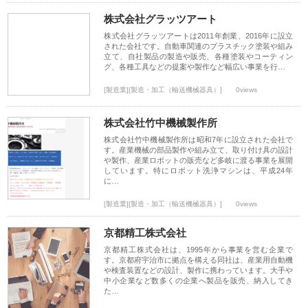
株式会社グラッツアート
株式会社グラッツアートは2011年創業、2016年に設立
された会社です。自動車関連のプラスチック塗装や組み
立て、自社製品の製造や販売、各種塗装やコーティン
グ、各種工具などの提案や製作など幅広い事業を行…
[製造業][製造・加工（輸送機械器具）]
0views
株式会社竹中機械製作所
株式会社竹中機械製作所は昭和7年に設立された会社で
す。産業機械の部品製作や組み立て、取り付け具の設計
や製作、産業ロボットの販売など多岐に渡る事業を展開
しています。特にロボット洗浄マシンは、平成24年
に…
[製造業][製造・加工（輸送機械器具）]
0views
京都精工株式会社
京都精工株式会社は、1995年から事業を営む企業で
す。京都府宇治市に拠点を構える同社は、産業用自動機
や検査装置などの設計、製作に携わっています。大手や
中小企業など数多くの企業へ製品を販売、納入してき
た…