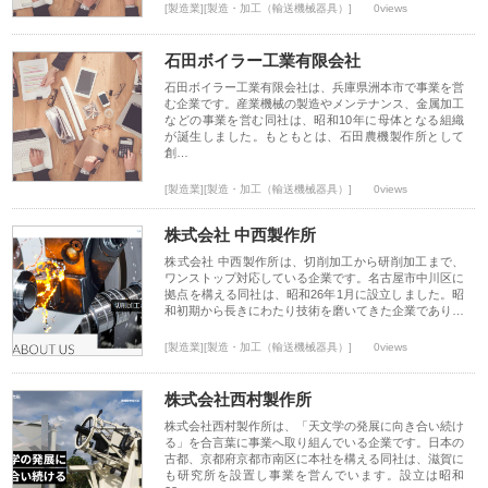
[製造業][製造・加工（輸送機械器具）]
0views
石田ボイラー工業有限会社
石田ボイラー工業有限会社は、兵庫県洲本市で事業を営
む企業です。産業機械の製造やメンテナンス、金属加工
などの事業を営む同社は、昭和10年に母体となる組織
が誕生しました。もともとは、石田農機製作所として
創…
[製造業][製造・加工（輸送機械器具）]
0views
株式会社 中西製作所
株式会社 中西製作所は、切削加工から研削加工まで、
ワンストップ対応している企業です。名古屋市中川区に
拠点を構える同社は、昭和26年1月に設立しました。昭
和初期から長きにわたり技術を磨いてきた企業であり…
[製造業][製造・加工（輸送機械器具）]
0views
株式会社西村製作所
株式会社西村製作所は、「天文学の発展に向き合い続け
る」を合言葉に事業へ取り組んでいる企業です。日本の
古都、京都府京都市南区に本社を構える同社は、滋賀に
も研究所を設置し事業を営んでいます。設立は昭和