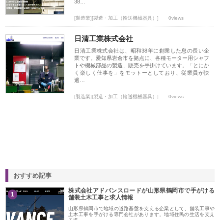
38…
[製造業][製造・加工（輸送機械器具）]
0views
日清工業株式会社
日清工業株式会社は、昭和38年に創業した息の長い企
業です。愛知県岩倉市を拠点に、各種モーター用シャフ
トや機械部品の製造、販売を手掛けています。「とにか
く楽しく仕事を」をモットーとしており、従業員が快
適…
[製造業][製造・加工（輸送機械器具）]
0views
おすすめ記事
株式会社アドバンスロードが山形県鶴岡市で手がける
1
舗装土木工事と求人情報
山形県鶴岡市で地域の道路基盤を支える企業として、舗装工事や
土木工事を手がける専門会社があります。地域住民の生活を支え