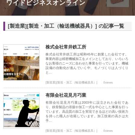
ワイドビジネスオンライン
[製造業][製造・加工（輸送機械器具）] の記事一覧
株式会社常井鉄工所
株式会社常井鉄工所は昭和45年に創業した会社です。
事業内容は精密機械加工をメインとしており、いろいろ
なお客様のニーズに合わせた事業を行っています。機械
設備の自動化が進んでいく中、モノづくりは人づくり
と…
[製造業][製造・加工（輸送機械器具）]
0views
有限会社花見月巧業
有限会社花見月巧業は2003年に設立された会社であ
り、鉄骨製品の溶接や加工一式を中心とした事業を行っ
ています。高品質の加工を実現できるほどの高い技術力
を持った職人が在籍しています。加工技術の高さは大
手…
[製造業][製造・加工（輸送機械器具）]
0views