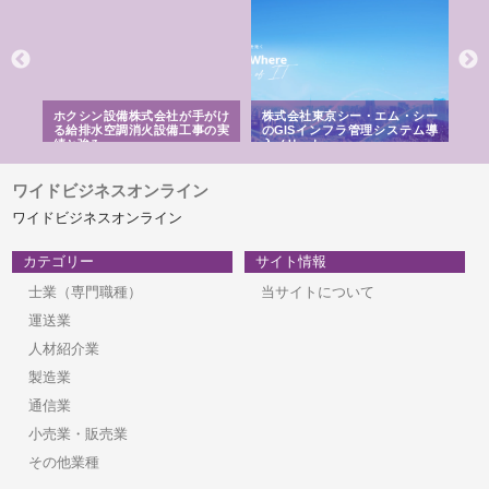
る舗
ホクシン設備株式会社が手がけ
株式会社東京シー・エム・シー
株
る給排水空調消火設備工事の実
のGISインフラ管理システム導
か
績と強み
入メリット
由
ワイドビジネスオンライン
ワイドビジネスオンライン
カテゴリー
サイト情報
士業（専門職種）
当サイトについて
運送業
人材紹介業
製造業
通信業
小売業・販売業
その他業種