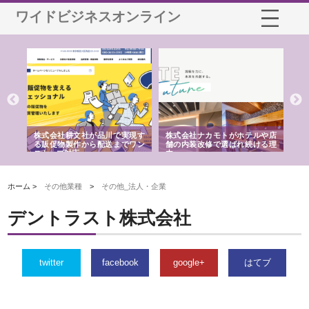
ワイドビジネスオンライン
ノー
株式会社耕文社が品川で実現す
株式会社ナカモトがホテルや店
株
の専
る販促物製作から配送までワン
舗の内装改修で選ばれ続ける理
れ
ストップ対応
由
強
ホーム >
その他業種
>
その他_法人・企業
デントラスト株式会社
twitter
facebook
google+
はてブ