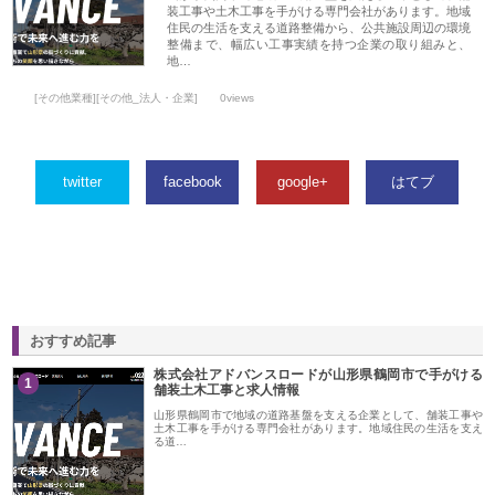
装工事や土木工事を手がける専門会社があります。地域
住民の生活を支える道路整備から、公共施設周辺の環境
整備まで、幅広い工事実績を持つ企業の取り組みと、
地…
[その他業種][その他_法人・企業]
0views
twitter
facebook
google+
はてブ
おすすめ記事
株式会社アドバンスロードが山形県鶴岡市で手がける
1
舗装土木工事と求人情報
山形県鶴岡市で地域の道路基盤を支える企業として、舗装工事や
土木工事を手がける専門会社があります。地域住民の生活を支え
る道…