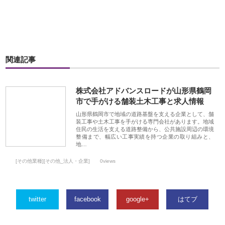
関連記事
株式会社アドバンスロードが山形県鶴岡
市で手がける舗装土木工事と求人情報
山形県鶴岡市で地域の道路基盤を支える企業として、舗
装工事や土木工事を手がける専門会社があります。地域
住民の生活を支える道路整備から、公共施設周辺の環境
整備まで、幅広い工事実績を持つ企業の取り組みと、
地…
[その他業種][その他_法人・企業]
0views
twitter
facebook
google+
はてブ