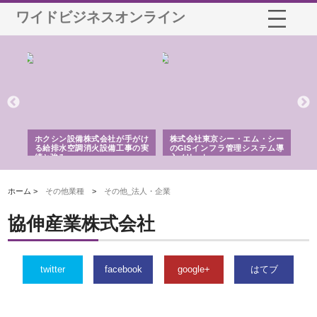
ワイドビジネスオンライン
る舗
ホクシン設備株式会社が手がけ
株式会社東京シー・エム・シー
株
る給排水空調消火設備工事の実
のGISインフラ管理システム導
か
績と強み
入メリット
由
ホーム >
その他業種
>
その他_法人・企業
協伸産業株式会社
twitter
facebook
google+
はてブ