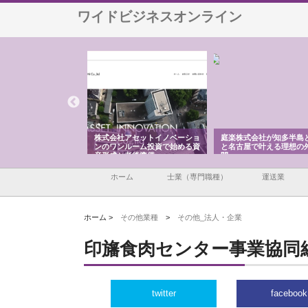
ワイドビジネスオンライン
ＯＮＯｃｏｍｐａｎｙ
株式会社アセットイノベーショ
庭楽株式会社が知多半島
ら広域配送を実現でき
ンのワンルーム投資で始める資
と名古屋で叶える理想の
産形成と老後準備
間
ホーム
士業（専門職種）
運送業
ホーム >
その他業種
>
その他_法人・企業
印旛食肉センター事業協同
twitter
facebook