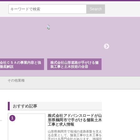
会社ＣＳＡの事業内容と強
株式会社山形道路が手がける舗
ホクシン設備株式会
徹底解説
装工事と土木技術の全容
る給排水空調消火設
績と強み
その他業種
おすすめ記事
株式会社アドバンスロードが山
1
形県鶴岡市で手がける舗装土木
工事と求人情報
山形県鶴岡市で地域の道路基盤を支え
る企業として、舗装工事や土木工事を
手がける専門会社があります。地域住