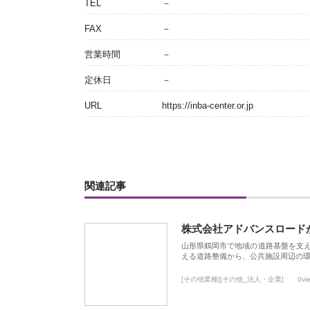
TEL
－
FAX
－
営業時間
－
定休日
－
URL
https://inba-center.or.jp
関連記事
株式会社アドバンスロード
山形県鶴岡市で地域の道路基盤を支
える道路整備から、公共施設周辺の
[その他業種][その他_法人・企業]
0vi