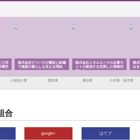
と三河
株式会社ナツハラが建設と鋲螺
株式会社メタルエースの企業サ
株式
外構空
で滋賀の暮らしを支える理由
イトが提供する充実した情報内
みを
容とは
人材紹介業
製造業
通信業
小売業・販売業
組合
google+
はてブ