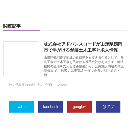
関連記事
株式会社アドバンスロードが山形県鶴岡
市で手がける舗装土木工事と求人情報
山形県鶴岡市で地域の道路基盤を支える企業として、舗
装工事や土木工事を手がける専門会社があります。地域
住民の生活を支える道路整備から、公共施設周辺の環境
整備まで、幅広い工事実績を持つ企業の取り組みと、
地…
[その他業種][その他_法人・企業]
0views
twitter
facebook
google+
はてブ