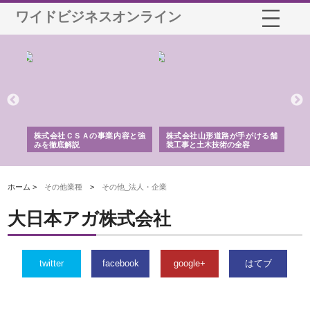
ワイドビジネスオンライン
業サ
株式会社ＣＳＡの事業内容と強
株式会社山形道路が手がける舗
ホ
報内
みを徹底解説
装工事と土木技術の全容
る
績
ホーム >
その他業種
>
その他_法人・企業
大日本アガ株式会社
twitter
facebook
google+
はてブ