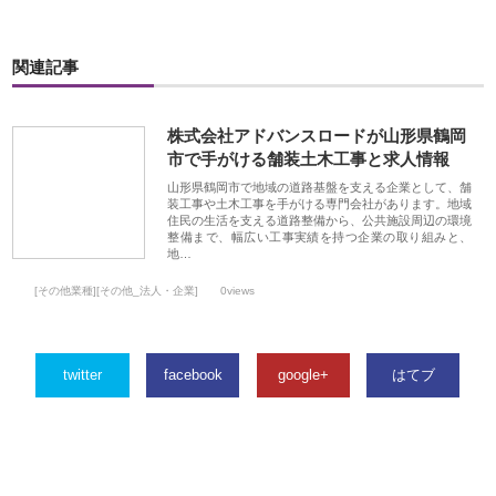
関連記事
株式会社アドバンスロードが山形県鶴岡
市で手がける舗装土木工事と求人情報
山形県鶴岡市で地域の道路基盤を支える企業として、舗
装工事や土木工事を手がける専門会社があります。地域
住民の生活を支える道路整備から、公共施設周辺の環境
整備まで、幅広い工事実績を持つ企業の取り組みと、
地…
[その他業種][その他_法人・企業]
0views
twitter
facebook
google+
はてブ