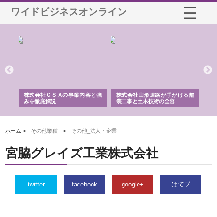
ワイドビジネスオンライン
業サ
株式会社ＣＳＡの事業内容と強
株式会社山形道路が手がける舗
ホ
報内
みを徹底解説
装工事と土木技術の全容
る
績
ホーム >
その他業種
>
その他_法人・企業
宮脇グレイズ工業株式会社
twitter
facebook
google+
はてブ