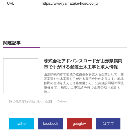
URL
https://www.yamatake-hoso.co.jp/
関連記事
株式会社アドバンスロードが山形県鶴岡
市で手がける舗装土木工事と求人情報
山形県鶴岡市で地域の道路基盤を支える企業として、舗
装工事や土木工事を手がける専門会社があります。地域
住民の生活を支える道路整備から、公共施設周辺の環境
整備まで、幅広い工事実績を持つ企業の取り組みと、
地…
[その他業種][その他_法人・企業]
0views
twitter
facebook
google+
はてブ