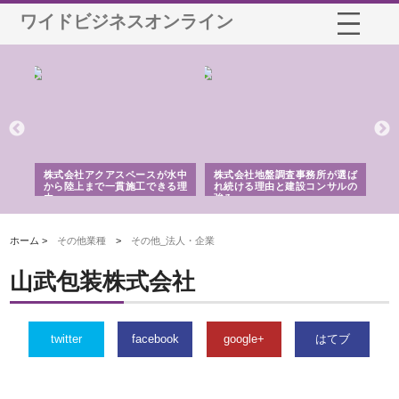
ワイドビジネスオンライン
シー
株式会社アクアスペースが水中
株式会社地盤調査事務所が選ば
株
ム導
から陸上まで一貫施工できる理
れ続ける理由と建設コンサルの
ス
由
強み
ホーム >
その他業種
>
その他_法人・企業
山武包装株式会社
twitter
facebook
google+
はてブ