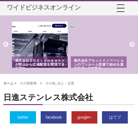
ワイドビジネスオンライン
う建
株式会社ＯＮＯｃｏｍｐａｎｙ
株式会社アセットイノベーショ
庭
性
が岡山から広域配送を実現でき
ンのワンルーム投資で始める資
と
る理由
産形成と老後準備
間
ホーム >
その他業種
>
その他_法人・企業
日進ステンレス株式会社
twitter
facebook
google+
はてブ