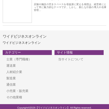
店舗や施設の空きスペースを収益源に変える発想は、経営者にと
って常に魅力的なテーマです。しかし、新たな什器の導入や在庫
管理…
ワイドビジネスオンライン
ワイドビジネスオンライン
カテゴリー
サイト情報
士業（専門職種）
当サイトについて
運送業
人材紹介業
製造業
通信業
小売業・販売業
その他業種
Copyright©2026【ワイドビジネスオンライン】 All Rights reserved.