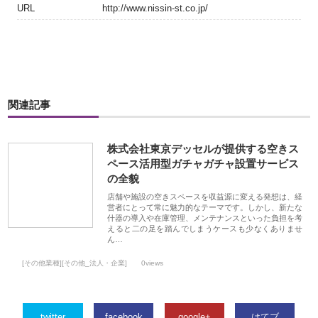
URL
http://www.nissin-st.co.jp/
関連記事
株式会社東京デッセルが提供する空きス
ペース活用型ガチャガチャ設置サービス
の全貌
店舗や施設の空きスペースを収益源に変える発想は、経
営者にとって常に魅力的なテーマです。しかし、新たな
什器の導入や在庫管理、メンテナンスといった負担を考
えると二の足を踏んでしまうケースも少なくありませ
ん…
[その他業種][その他_法人・企業]
0views
twitter
facebook
google+
はてブ