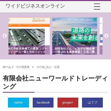
ワイドビジネスオンライン
ビルドが南多摩
有限会社松幸商店が手がける織
北海道軽金属株式会社がスノ
舗装と土木工事
ネームと下げ札の製造技術
フライとテーパーブロックの
用ページを新設
ホーム >
その他業種
>
その他_法人・企業
有限会社ニューワールドトレーディ
ング
twitter
facebook
google+
はてブ