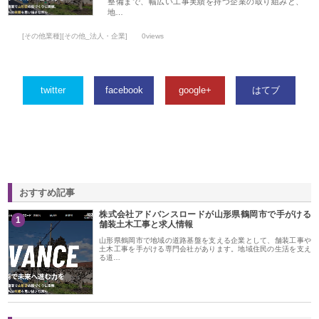
整備まで、幅広い工事実績を持つ企業の取り組みと、
地…
[その他業種][その他_法人・企業]
0views
twitter
facebook
google+
はてブ
おすすめ記事
株式会社アドバンスロードが山形県鶴岡市で手がける
1
舗装土木工事と求人情報
山形県鶴岡市で地域の道路基盤を支える企業として、舗装工事や
土木工事を手がける専門会社があります。地域住民の生活を支え
る道…