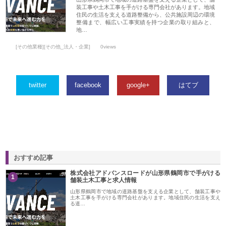
装工事や土木工事を手がける専門会社があります。地域
住民の生活を支える道路整備から、公共施設周辺の環境
整備まで、幅広い工事実績を持つ企業の取り組みと、
地…
[その他業種][その他_法人・企業]
0views
twitter
facebook
google+
はてブ
おすすめ記事
株式会社アドバンスロードが山形県鶴岡市で手がける
1
舗装土木工事と求人情報
山形県鶴岡市で地域の道路基盤を支える企業として、舗装工事や
土木工事を手がける専門会社があります。地域住民の生活を支え
る道…