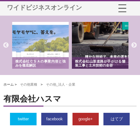
ワイドビジネスオンライン
業サ
株式会社ＣＳＡの事業内容と強
株式会社山形道路が手がける舗
ホ
報内
みを徹底解説
装工事と土木技術の全容
る
績
ホーム >
その他業種
>
その他_法人・企業
有限会社ハスマ
twitter
facebook
google+
はてブ