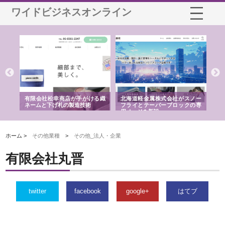
ワイドビジネスオンライン
多摩
有限会社松幸商店が手がける織
北海道軽金属株式会社がスノー
株
工事
ネームと下げ札の製造技術
フライとテーパーブロックの専
る
用ページを新設
ス
ホーム >
その他業種
>
その他_法人・企業
有限会社丸晋
twitter
facebook
google+
はてブ