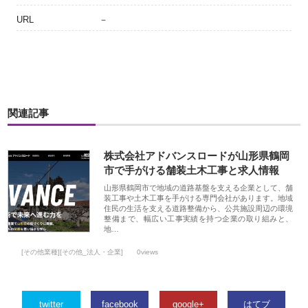
URL
－
関連記事
株式会社アドバンスロードが山形県鶴岡
市で手がける舗装土木工事と求人情報
山形県鶴岡市で地域の道路基盤を支える企業として、舗
装工事や土木工事を手がける専門会社があります。地域
住民の生活を支える道路整備から、公共施設周辺の環境
整備まで、幅広い工事実績を持つ企業の取り組みと、
地…
[その他業種][その他_法人・企業]
0views
twitter
facebook
google+
はてブ