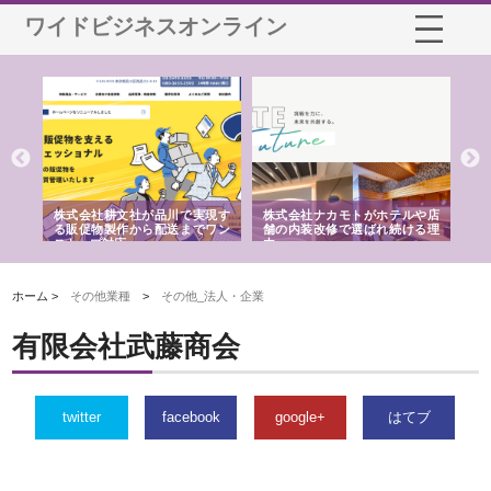
ワイドビジネスオンライン
ノー
株式会社耕文社が品川で実現す
株式会社ナカモトがホテルや店
株
の専
る販促物製作から配送までワン
舗の内装改修で選ばれ続ける理
れ
ストップ対応
由
強
ホーム >
その他業種
>
その他_法人・企業
有限会社武藤商会
twitter
facebook
google+
はてブ