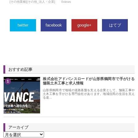
[その他業種][その他_法人・企業]
0views
twitter
facebook
google+
はてブ
おすすめ記事
株式会社アドバンスロードが山形県鶴岡市で手がける
1
舗装土木工事と求人情報
山形県鶴岡市で地域の道路基盤を支える企業として、舗装工事や
土木工事を手がける専門会社があります。地域住民の生活を支え
る道…
アーカイブ