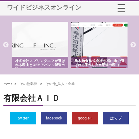
ワイドビジネスオンライン
や店
株式会社スプリングエフが選ば
桑木給食株式会社が福山市で選
株
る理
れる理由とOEMアパレル製造の
ばれる手作り弁当配達の理由
れ
強み
ホーム >
その他業種
>
その他_法人・企業
有限会社ＡＩＤ
twitter
facebook
google+
はてブ