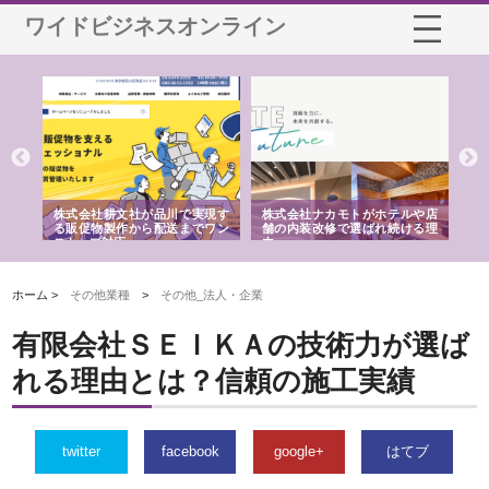
ワイドビジネスオンライン
ノー
株式会社耕文社が品川で実現す
株式会社ナカモトがホテルや店
株
の専
る販促物製作から配送までワン
舗の内装改修で選ばれ続ける理
れ
ストップ対応
由
強
ホーム >
その他業種
>
その他_法人・企業
有限会社ＳＥＩＫＡの技術力が選ば
れる理由とは？信頼の施工実績
twitter
facebook
google+
はてブ