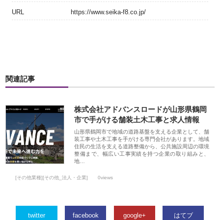
URL
https://www.seika-f8.co.jp/
関連記事
株式会社アドバンスロードが山形県鶴岡
市で手がける舗装土木工事と求人情報
山形県鶴岡市で地域の道路基盤を支える企業として、舗
装工事や土木工事を手がける専門会社があります。地域
住民の生活を支える道路整備から、公共施設周辺の環境
整備まで、幅広い工事実績を持つ企業の取り組みと、
地…
[その他業種][その他_法人・企業]
0views
twitter
facebook
google+
はてブ