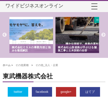
ワイドビジネスオンライン
業サ
株式会社ＣＳＡの事業内容と強
株式会社山形道路が手がける舗
ホ
報内
みを徹底解説
装工事と土木技術の全容
る
績
ホーム >
その他業種
>
その他_法人・企業
東武機器株式会社
twitter
facebook
google+
はてブ