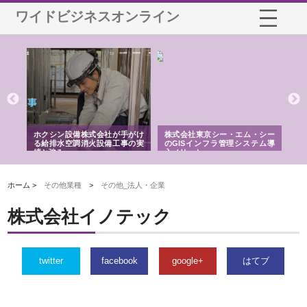
ワイドビジネスオンライン
る舗
ホクシン設備株式会社が手がけ
株式会社東京シー・エム・シー
株
る給排水空調消火設備工事の実
のGISインフラ管理システム導
か
績と強み
入メリット
由
ホーム >
その他業種
>
その他_法人・企業
株式会社イノテック
twitter
facebook
google+
はてブ