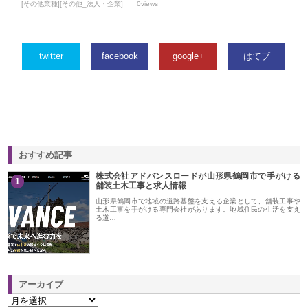
[その他業種][その他_法人・企業]
0views
twitter
facebook
google+
はてブ
おすすめ記事
株式会社アドバンスロードが山形県鶴岡市で手がける
1
舗装土木工事と求人情報
山形県鶴岡市で地域の道路基盤を支える企業として、舗装工事や
土木工事を手がける専門会社があります。地域住民の生活を支え
る道…
アーカイブ