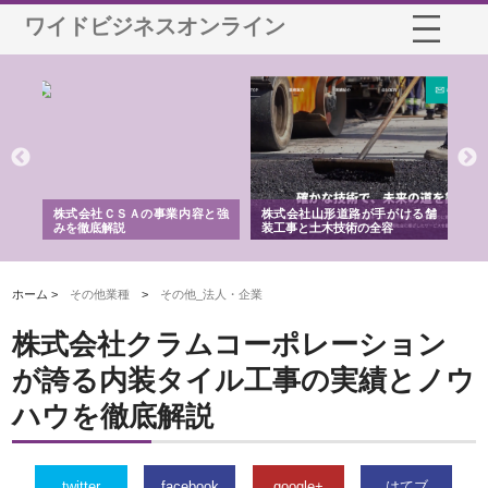
ワイドビジネスオンライン
業サ
株式会社ＣＳＡの事業内容と強
株式会社山形道路が手がける舗
ホ
報内
みを徹底解説
装工事と土木技術の全容
る
績
ホーム >
その他業種
>
その他_法人・企業
株式会社クラムコーポレーション
が誇る内装タイル工事の実績とノウ
ハウを徹底解説
twitter
facebook
google+
はてブ