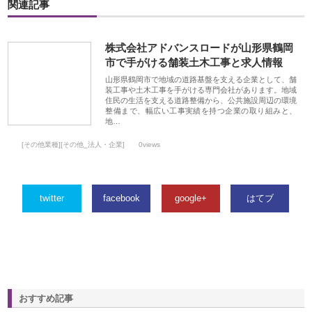
関連記事
株式会社アドバンスロードが山形県鶴岡
市で手がける舗装土木工事と求人情報
山形県鶴岡市で地域の道路基盤を支える企業として、舗
装工事や土木工事を手がける専門会社があります。地域
住民の生活を支える道路整備から、公共施設周辺の環境
整備まで、幅広い工事実績を持つ企業の取り組みと、
地…
[その他業種][その他_法人・企業]
0views
twitter
facebook
google+
はてブ
おすすめ記事