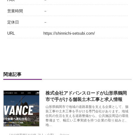
営業時間
－
定休日
－
URL
https://shinnichi-setsubi.com/
関連記事
株式会社アドバンスロードが山形県鶴岡
市で手がける舗装土木工事と求人情報
山形県鶴岡市で地域の道路基盤を支える企業として、舗
装工事や土木工事を手がける専門会社があります。地域
住民の生活を支える道路整備から、公共施設周辺の環境
整備まで、幅広い工事実績を持つ企業の取り組みと、
地…
[その他業種][その他_法人・企業]
0views