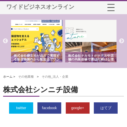
ワイドビジネスオンライン
ノー
株式会社耕文社が品川で実現す
株式会社ナカモトがホテルや店
株
の専
る販促物製作から配送までワン
舗の内装改修で選ばれ続ける理
れ
ストップ対応
由
強
ホーム >
その他業種
>
その他_法人・企業
株式会社シンニチ設備
twitter
facebook
google+
はてブ