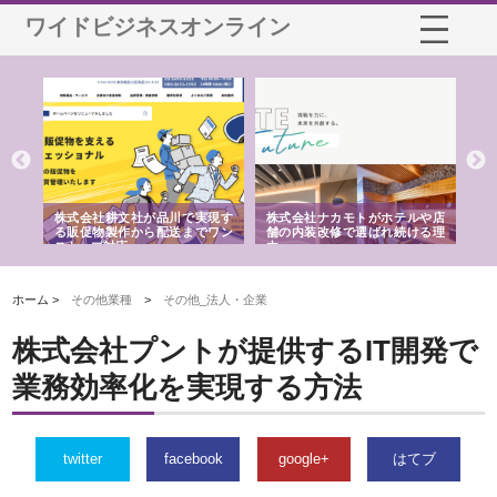
ワイドビジネスオンライン
ノー
株式会社耕文社が品川で実現す
株式会社ナカモトがホテルや店
株
の専
る販促物製作から配送までワン
舗の内装改修で選ばれ続ける理
れ
ストップ対応
由
強
ホーム >
その他業種
>
その他_法人・企業
株式会社プントが提供するIT開発で
業務効率化を実現する方法
twitter
facebook
google+
はてブ