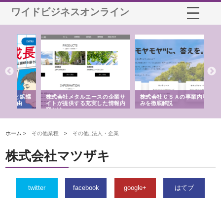
ワイドビジネスオンライン
鋲螺
株式会社メタルエースの企業サ
株式会社ＣＳＡの事業内容と強
株
由
イトが提供する充実した情報内
みを徹底解説
装
容とは
ホーム >
その他業種
>
その他_法人・企業
株式会社マツザキ
twitter
facebook
google+
はてブ