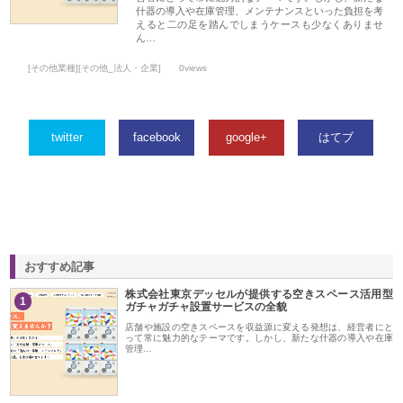
什器の導入や在庫管理、メンテナンスといった負担を考
えると二の足を踏んでしまうケースも少なくありませ
ん…
[その他業種][その他_法人・企業]
0views
twitter
facebook
google+
はてブ
おすすめ記事
株式会社東京デッセルが提供する空きスペース活用型
1
ガチャガチャ設置サービスの全貌
店舗や施設の空きスペースを収益源に変える発想は、経営者にと
って常に魅力的なテーマです。しかし、新たな什器の導入や在庫
管理…