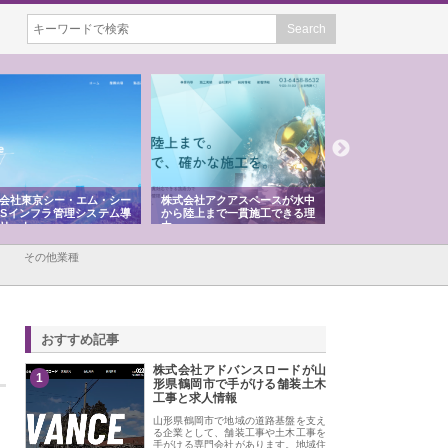
株式会社アクアスペースが水中
株式会社地盤調査事務所が選ば
株式会社名神精工
から陸上まで一貫施工できる理
れ続ける理由と建設コンサルの
スリリース一覧と
由
強み
その他業種
おすすめ記事
株式会社アドバンスロードが山
1
形県鶴岡市で手がける舗装土木
工事と求人情報
山形県鶴岡市で地域の道路基盤を支え
る企業として、舗装工事や土木工事を
手がける専門会社があります。地域住