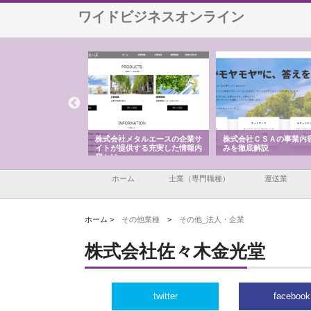
ワイドビジネスオンライン
社メタルエースの企業サ
株式会社ＣＳＡの事業内容と強
株式会社山形道路が手
提供する充実した情報内
みを徹底解説
装工事と土木技術の全
ホーム
士業（専門職種）
運送業
ホーム >
その他業種
>
その他_法人・企業
株式会社佐々木金光堂
twitter
facebook