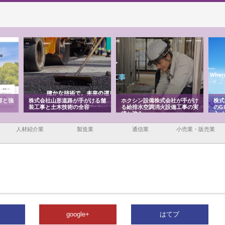
がける舗
ホクシン設備株式会社が手がけ
株式会社東京シー・エム・シー
容
る給排水空調消火設備工事の実
のGISインフラ管理システム導
績と強み
入メリット
人材紹介業
製造業
通信業
小売業・販売業
google+
はてブ