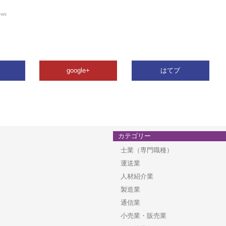
ews
google+
はてブ
カテゴリー
士業（専門職種）
運送業
人材紹介業
製造業
通信業
小売業・販売業