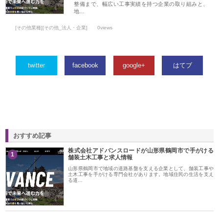
整備まで、幅広い工事実績を持つ企業の取り組みと、
地…
[その他業種][その他_法人・企業]
0views
twitter
facebook
google+
はてブ
おすすめ記事
株式会社アドバンスロードが山形県鶴岡市で手がける
1
舗装土木工事と求人情報
山形県鶴岡市で地域の道路基盤を支える企業として、舗装工事や
土木工事を手がける専門会社があります。地域住民の生活を支え
る道…