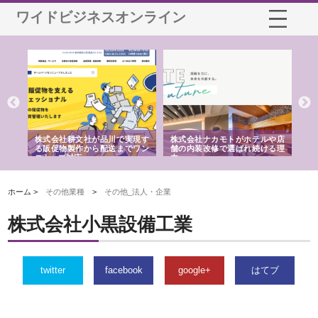
ワイドビジネスオンライン
ノー
株式会社耕文社が品川で実現す
株式会社ナカモトがホテルや店
株
の専
る販促物製作から配送までワン
舗の内装改修で選ばれ続ける理
れ
ストップ対応
由
強
ホーム >
その他業種
>
その他_法人・企業
株式会社小黒設備工業
twitter
facebook
google+
はてブ