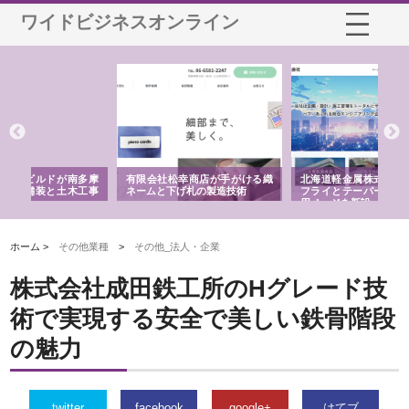
ワイドビジネスオンライン
多摩
有限会社松幸商店が手がける織
北海道軽金属株式会社がスノー
株
工事
ネームと下げ札の製造技術
フライとテーパーブロックの専
る
用ページを新設
ス
ホーム >
その他業種
>
その他_法人・企業
株式会社成田鉄工所のHグレード技
術で実現する安全で美しい鉄骨階段
の魅力
twitter
facebook
google+
はてブ