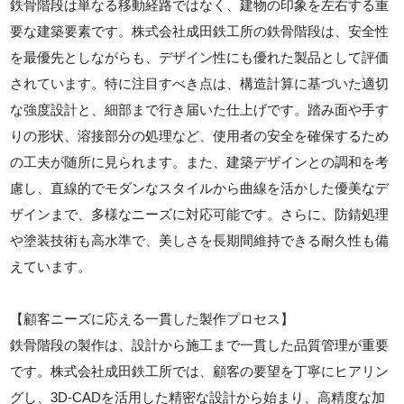
鉄骨階段は単なる移動経路ではなく、建物の印象を左右する重
要な建築要素です。株式会社成田鉄工所の鉄骨階段は、安全性
を最優先としながらも、デザイン性にも優れた製品として評価
されています。特に注目すべき点は、構造計算に基づいた適切
な強度設計と、細部まで行き届いた仕上げです。踏み面や手す
りの形状、溶接部分の処理など、使用者の安全を確保するため
の工夫が随所に見られます。また、建築デザインとの調和を考
慮し、直線的でモダンなスタイルから曲線を活かした優美なデ
ザインまで、多様なニーズに対応可能です。さらに、防錆処理
や塗装技術も高水準で、美しさを長期間維持できる耐久性も備
えています。
【顧客ニーズに応える一貫した製作プロセス】
鉄骨階段の製作は、設計から施工まで一貫した品質管理が重要
です。株式会社成田鉄工所では、顧客の要望を丁寧にヒアリン
グし、3D-CADを活用した精密な設計から始まり、高精度な加