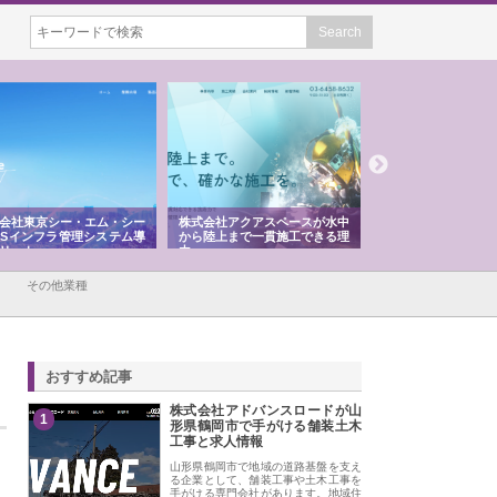
会社東京シー・エム・シー
株式会社アクアスペースが水中
株式会社地盤調査事
ISインフラ管理システム導
から陸上まで一貫施工できる理
れ続ける理由と建設
リット
由
強み
その他業種
おすすめ記事
株式会社アドバンスロードが山
1
形県鶴岡市で手がける舗装土木
工事と求人情報
山形県鶴岡市で地域の道路基盤を支え
る企業として、舗装工事や土木工事を
手がける専門会社があります。地域住