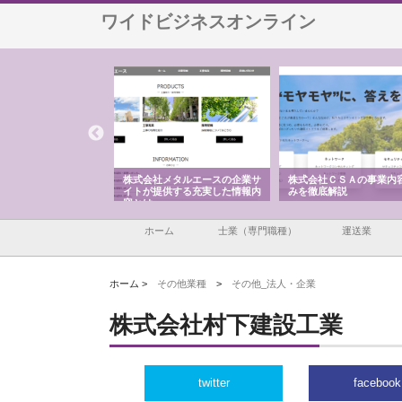
ワイドビジネスオンライン
ナツハラが建設と鋲螺
株式会社メタルエースの企業サ
株式会社ＣＳＡの事業内
暮らしを支える理由
イトが提供する充実した情報内
みを徹底解説
容とは
ホーム
士業（専門職種）
運送業
ホーム >
その他業種
>
その他_法人・企業
株式会社村下建設工業
twitter
facebook