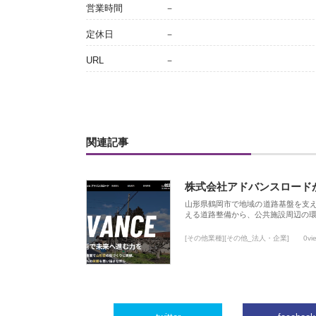
営業時間
－
定休日
－
URL
－
関連記事
株式会社アドバンスロード
山形県鶴岡市で地域の道路基盤を支
える道路整備から、公共施設周辺の
[その他業種][その他_法人・企業]
0vi