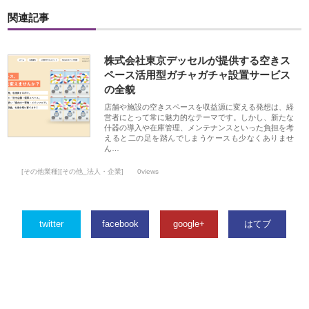
関連記事
株式会社東京デッセルが提供する空きス
ペース活用型ガチャガチャ設置サービス
の全貌
店舗や施設の空きスペースを収益源に変える発想は、経
営者にとって常に魅力的なテーマです。しかし、新たな
什器の導入や在庫管理、メンテナンスといった負担を考
えると二の足を踏んでしまうケースも少なくありませ
ん…
[その他業種][その他_法人・企業]
0views
twitter
facebook
google+
はてブ