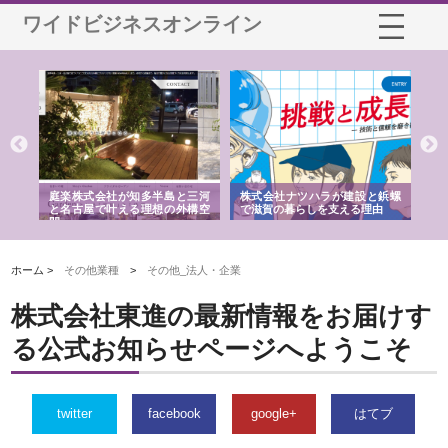
ワイドビジネスオンライン
ショ
庭楽株式会社が知多半島と三河
株式会社ナツハラが建設と鋲螺
株
る資
と名古屋で叶える理想の外構空
で滋賀の暮らしを支える理由
イ
間
容
ホーム >
その他業種
>
その他_法人・企業
株式会社東進の最新情報をお届けす
る公式お知らせページへようこそ
twitter
facebook
google+
はてブ