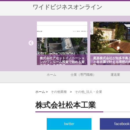
ワイドビジネスオンライン
ＯＮＯｃｏｍｐａｎｙ
株式会社アセットイノベーショ
庭楽株式会社が知多半島
ら広域配送を実現でき
ンのワンルーム投資で始める資
と名古屋で叶える理想の
産形成と老後準備
間
ホーム
士業（専門職種）
運送業
ホーム >
その他業種
>
その他_法人・企業
株式会社松本工業
twitter
facebook