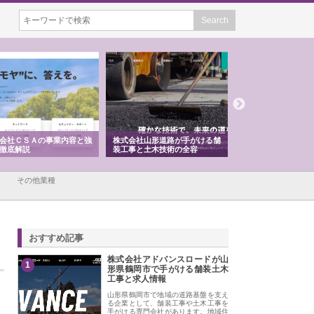
会社ＣＳＡの事業内容と強
株式会社山形道路が手がける舗
ホクシン設備株式会
徹底解説
装工事と土木技術の全容
る給排水空調消火設
績と強み
その他業種
おすすめ記事
株式会社アドバンスロードが山
1
形県鶴岡市で手がける舗装土木
工事と求人情報
山形県鶴岡市で地域の道路基盤を支え
る企業として、舗装工事や土木工事を
手がける専門会社があります。地域住