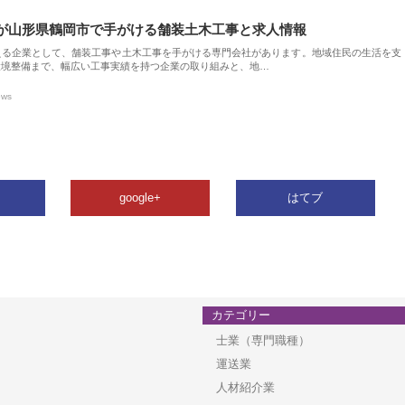
が山形県鶴岡市で手がける舗装土木工事と求人情報
える企業として、舗装工事や土木工事を手がける専門会社があります。地域住民の生活を支
環境整備まで、幅広い工事実績を持つ企業の取り組みと、地…
ews
google+
はてブ
カテゴリー
士業（専門職種）
運送業
人材紹介業