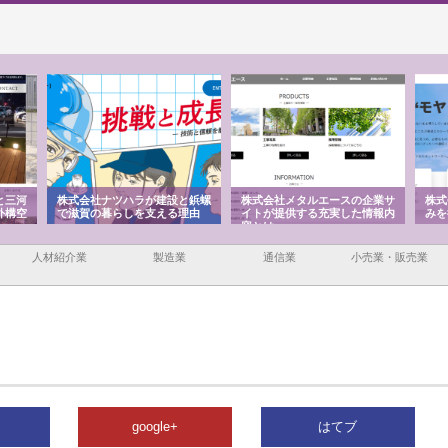
と三河
株式会社ナツハラが建設と鋲螺
株式会社メタルエースの企業サ
株式
外構空
で滋賀の暮らしを支える理由
イトが提供する充実した情報内
みを
容とは
人材紹介業
製造業
通信業
小売業・販売業
google+
はてブ