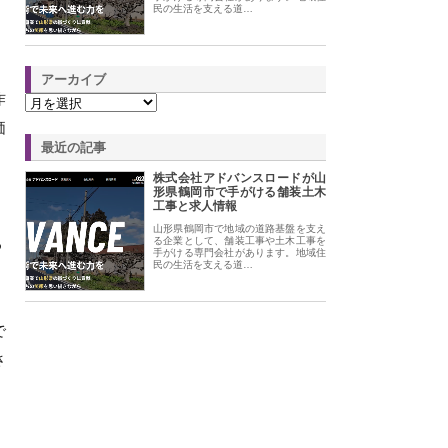
民の生活を支える道…
アーカイブ
作
価
最近の記事
株式会社アドバンスロードが山
形県鶴岡市で手がける舗装土木
工事と求人情報
山形県鶴岡市で地域の道路基盤を支え
る
る企業として、舗装工事や土木工事を
手がける専門会社があります。地域住
民の生活を支える道…
で
さ