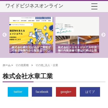
ワイドビジネスオンライン
ノー
株式会社耕文社が品川で実現す
株式会社ナカモトがホテルや店
株
の専
る販促物製作から配送までワン
舗の内装改修で選ばれ続ける理
れ
ストップ対応
由
強
ホーム >
その他業種
>
その他_法人・企業
株式会社水章工業
twitter
facebook
google+
はてブ