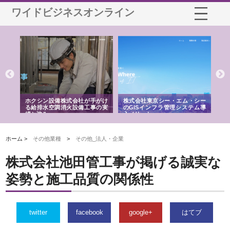
ワイドビジネスオンライン
る舗
ホクシン設備株式会社が手がけ
株式会社東京シー・エム・シー
株
る給排水空調消火設備工事の実
のGISインフラ管理システム導
か
績と強み
入メリット
由
ホーム >
その他業種
>
その他_法人・企業
株式会社池田管工事が掲げる誠実な
姿勢と施工品質の関係性
twitter
facebook
google+
はてブ