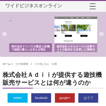
ワイドビジネスオンライン
三河
株式会社ナツハラが建設と鋲螺
株式会社メタルエースの企業サ
株
構空
で滋賀の暮らしを支える理由
イトが提供する充実した情報内
み
容とは
ホーム >
その他業種
>
その他_法人・企業
株式会社Ａｄｉｉが提供する遊技機
販売サービスとは何が違うのか
twitter
facebook
google+
はてブ