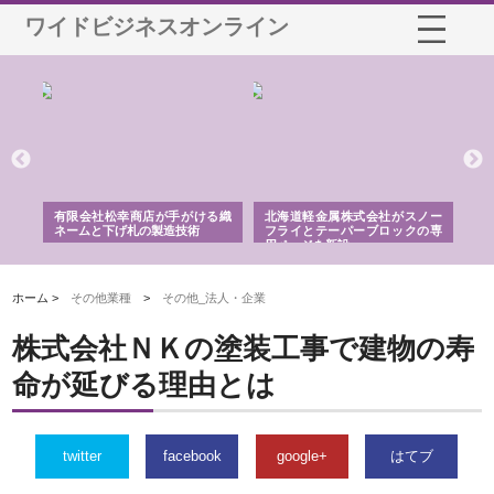
ワイドビジネスオンライン
多摩
有限会社松幸商店が手がける織
北海道軽金属株式会社がスノー
株
工事
ネームと下げ札の製造技術
フライとテーパーブロックの専
る
用ページを新設
ス
ホーム >
その他業種
>
その他_法人・企業
株式会社ＮＫの塗装工事で建物の寿
命が延びる理由とは
twitter
facebook
google+
はてブ