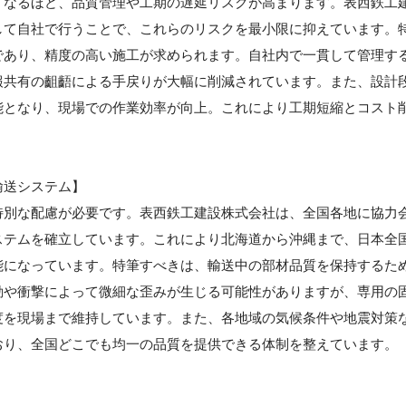
くなるほど、品質管理や工期の遅延リスクが高まります。表西鉄工
して自社で行うことで、これらのリスクを最小限に抑えています。
であり、精度の高い施工が求められます。自社内で一貫して管理す
報共有の齟齬による手戻りが大幅に削減されています。また、設計
能となり、現場での作業効率が向上。これにより工期短縮とコスト
輸送システム】
特別な配慮が必要です。表西鉄工建設株式会社は、全国各地に協力
ステムを確立しています。これにより北海道から沖縄まで、日本全
能になっています。特筆すべきは、輸送中の部材品質を保持するた
動や衝撃によって微細な歪みが生じる可能性がありますが、専用の
度を現場まで維持しています。また、各地域の気候条件や地震対策
おり、全国どこでも均一の品質を提供できる体制を整えています。
】