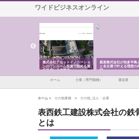
ワイドビジネスオンライン
ＯＮＯｃｏｍｐａｎｙ
株式会社アセットイノベーショ
庭楽株式会社が知多半島
ら広域配送を実現でき
ンのワンルーム投資で始める資
と名古屋で叶える理想の
産形成と老後準備
間
ホーム
士業（専門職種）
運送業
ホーム >
その他業種
>
その他_法人・企業
表西鉄工建設株式会社の鉄
とは