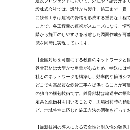
建設プロジェクトにおいて、外注や下請けが多
設株式会社では、設計から製作、施工まで一貫
に鉄骨工事は建物の骨格を形成する重要な工程
ことで、各工程間の連携がスムーズになり、情
階から施工のしやすさを考慮した図面作成が可
減を同時に実現しています。
【全国対応を可能にする独自のネットワークと
鉄骨部材は大型かつ重量があるため、輸送には
社とのネットワークを構築し、効率的な輸送シ
どこでも高品質な鉄骨工事を提供することが可
の独自の梱包技術です。鉄骨部材は輸送中の振
定具と緩衝材を用いることで、工場出荷時の精
ど、地域特性に応じた施工方法の調整も行って
【最新技術の導入による安全性と耐久性の確保