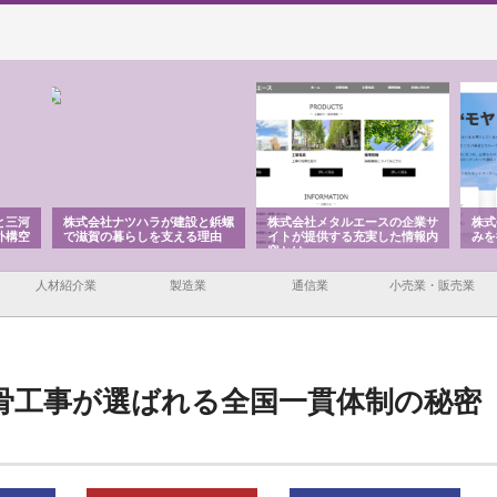
と三河
株式会社ナツハラが建設と鋲螺
株式会社メタルエースの企業サ
株式
外構空
で滋賀の暮らしを支える理由
イトが提供する充実した情報内
みを
容とは
人材紹介業
製造業
通信業
小売業・販売業
骨工事が選ばれる全国一貫体制の秘密