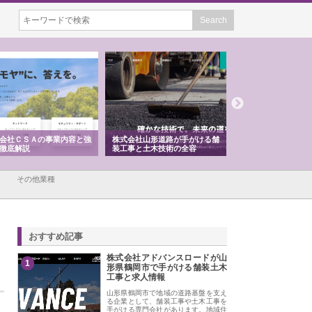
会社ＣＳＡの事業内容と強
株式会社山形道路が手がける舗
ホクシン設備株式会
徹底解説
装工事と土木技術の全容
る給排水空調消火設
績と強み
その他業種
おすすめ記事
株式会社アドバンスロードが山
1
形県鶴岡市で手がける舗装土木
工事と求人情報
山形県鶴岡市で地域の道路基盤を支え
る企業として、舗装工事や土木工事を
手がける専門会社があります。地域住