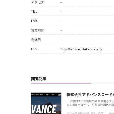
アクセス
－
TEL
－
FAX
－
営業時間
－
定休日
－
URL
https://omonishitekkou.co.jp/
関連記事
株式会社アドバンスロード
山形県鶴岡市で地域の道路基盤を支
える道路整備から、公共施設周辺の
[その他業種][その他_法人・企業]
0vi