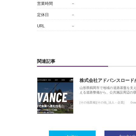
営業時間
－
定休日
－
URL
－
関連記事
株式会社アドバンスロード
山形県鶴岡市で地域の道路基盤を支
える道路整備から、公共施設周辺の
[その他業種][その他_法人・企業]
0vi