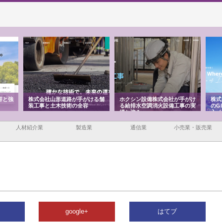
容と強
株式会社山形道路が手がける舗
ホクシン設備株式会社が手がけ
株式
装工事と土木技術の全容
る給排水空調消火設備工事の実
のG
績と強み
入メ
人材紹介業
製造業
通信業
小売業・販売業
google+
はてブ