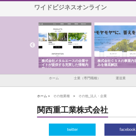
ワイドビジネスオンライン
ナツハラが建設と鋲螺
株式会社メタルエースの企業サ
株式会社ＣＳＡの事業内
暮らしを支える理由
イトが提供する充実した情報内
みを徹底解説
容とは
ホーム
士業（専門職種）
運送業
ホーム >
その他業種
>
その他_法人・企業
関西重工業株式会社
twitter
facebook