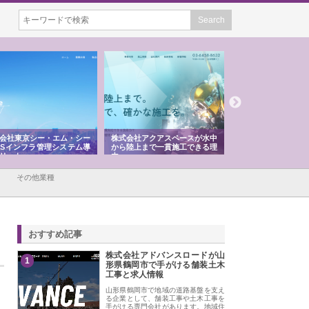
会社東京シー・エム・シー
株式会社アクアスペースが水中
株式会社地盤調査事
ISインフラ管理システム導
から陸上まで一貫施工できる理
れ続ける理由と建設
リット
由
強み
その他業種
おすすめ記事
株式会社アドバンスロードが山
1
形県鶴岡市で手がける舗装土木
工事と求人情報
山形県鶴岡市で地域の道路基盤を支え
る企業として、舗装工事や土木工事を
手がける専門会社があります。地域住