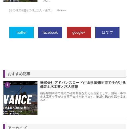
地…
[その他業種][その他_法人・企業]
0views
twitter
facebook
google+
はてブ
おすすめ記事
株式会社アドバンスロードが山形県鶴岡市で手がける
1
舗装土木工事と求人情報
山形県鶴岡市で地域の道路基盤を支える企業として、舗装工事や
土木工事を手がける専門会社があります。地域住民の生活を支え
る道…
アーカイブ