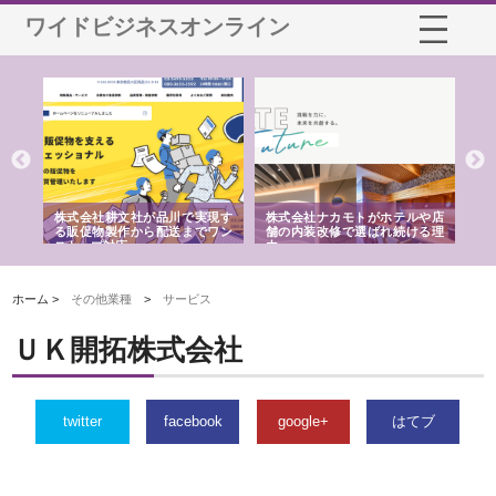
ワイドビジネスオンライン
ノー
株式会社耕文社が品川で実現す
株式会社ナカモトがホテルや店
株
の専
る販促物製作から配送までワン
舗の内装改修で選ばれ続ける理
れ
ストップ対応
由
強
ホーム >
その他業種
>
サービス
ＵＫ開拓株式会社
twitter
facebook
google+
はてブ