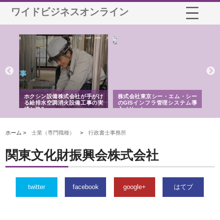
ワイドビジネスオンライン
る舗
ホクシン設備株式会社が手がけ
株式会社東京シー・エム・シー
株
る給排水空調消火設備工事の実
のGISインフラ管理システム導
か
績と強み
入メリット
由
ホーム >
士業（専門職種）
>
行政書士事務所
関東文化財振興会株式会社
twitter
facebook
google+
はてブ