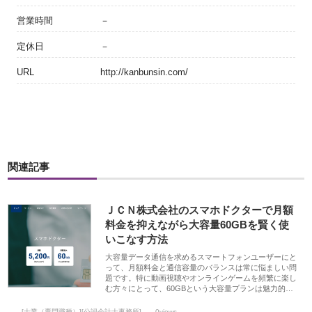
営業時間
－
定休日
－
URL
http://kanbunsin.com/
関連記事
ＪＣＮ株式会社のスマホドクターで月額
料金を抑えながら大容量60GBを賢く使
いこなす方法
大容量データ通信を求めるスマートフォンユーザーにと
って、月額料金と通信容量のバランスは常に悩ましい問
題です。特に動画視聴やオンラインゲームを頻繁に楽し
む方々にとって、60GBという大容量プランは魅力的…
[士業（専門職種）][公認会計士事務所]
0views