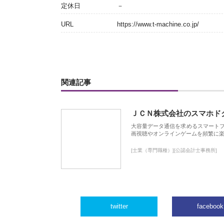
定休日
－
URL
https://www.t-machine.co.jp/
関連記事
ＪＣＮ株式会社のスマホド
大容量データ通信を求めるスマート
画視聴やオンラインゲームを頻繁に楽
[士業（専門職種）][公認会計士事務所]
twitter
facebook