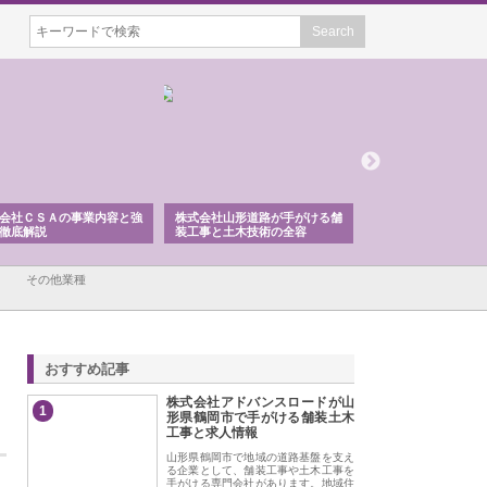
会社ＣＳＡの事業内容と強
株式会社山形道路が手がける舗
ホクシン設備株式会
徹底解説
装工事と土木技術の全容
る給排水空調消火設
績と強み
その他業種
おすすめ記事
株式会社アドバンスロードが山
1
形県鶴岡市で手がける舗装土木
工事と求人情報
山形県鶴岡市で地域の道路基盤を支え
る企業として、舗装工事や土木工事を
手がける専門会社があります。地域住