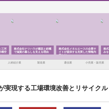
と三河
株式会社ナツハラが建設と鋲螺
株式会社メタルエースの企業サ
株式
外構空
で滋賀の暮らしを支える理由
イトが提供する充実した情報内
みを
容とは
人材紹介業
製造業
通信業
小売業・販売業
が実現する工場環境改善とリサイクル