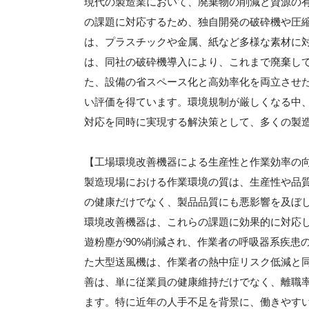
現代の製造業において、廃棄物の削減と資源の
の課題に対応するため、独自開発の破砕機や圧
は、プラスチックや金属、紙など多様な素材に
は、同社の破砕機導入により、これまで廃棄して
た、設備の省スペース化と高効率化を両立させ
い評価を得ています。環境規制が厳しくなる中
対応を同時に実現する解決策として、多くの製
【工場環境改善機器による生産性と作業効率の
製造現場における作業環境の質は、生産性や品
の健康だけでなく、製品品質にも悪影響を及ぼ
環境改善機器は、これらの課題に効果的に対応
遊粉塵が90%削減され、作業者の呼吸器系疾患
た大型送風機は、作業者の熱中症リスク低減と
善は、単に従業員の健康維持だけでなく、離職
ます。特に近年の人手不足を背景に、働きやす