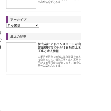
民の生活を支える道…
アーカイブ
進
最近の記事
で
株式会社アドバンスロードが山
目
形県鶴岡市で手がける舗装土木
工事と求人情報
山形県鶴岡市で地域の道路基盤を支え
る企業として、舗装工事や土木工事を
手がける専門会社があります。地域住
民の生活を支える道…