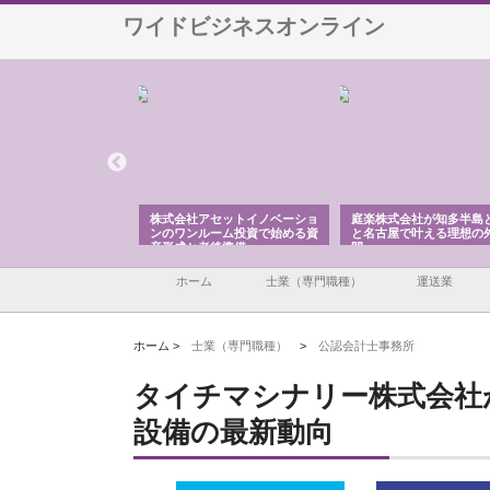
ワイドビジネスオンライン
ＯＮＯｃｏｍｐａｎｙ
株式会社アセットイノベーショ
庭楽株式会社が知多半島
ら広域配送を実現でき
ンのワンルーム投資で始める資
と名古屋で叶える理想の
産形成と老後準備
間
ホーム
士業（専門職種）
運送業
ホーム >
士業（専門職種）
>
公認会計士事務所
タイチマシナリー株式会社
設備の最新動向