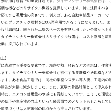
有効活用は経営上の重要課題です。
タイチマシナリー株式会社
は、
縮梱包機などのリサイクル機器を提供しています。特に注目すべき
対応できる汎用性の高さです。例えば、ある自動車部品メーカーで
いたプラスチック端材を100%再利用できるようになりました。ま
た設計思想は、限られた工場スペースを有効活用したい企業からも
、タイチマシナリー株式会社のリサイクル設備は、コスト削減と環
造業に採用されています。
向上】
質に直結する重要な要素です。粉塵や熱、騒音などの問題は、作業
します。タイチマシナリー株式会社が提供する集塵機や送風機など
します。ある食品工場では、同社の集塵システム導入後、工場内の
の報告が大幅に減少しました。また、夏場の暑熱対策として導入さ
同時に、エアコン使用量の削減にも貢献しています。こうした環境
率の低下や生産性の向上といった経営面でのメリットももたらして
い環境づくりは人材確保の観点からも注目されています。