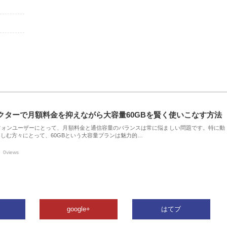
クターで月額料金を抑えながら大容量60GBを賢く使いこなす方法
フォンユーザーにとって、月額料金と通信容量のバランスは常に悩ましい問題です。特に動
しむ方々にとって、60GBという大容量プランは魅力的…
0views
google+
はてブ