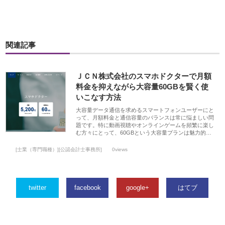
関連記事
ＪＣＮ株式会社のスマホドクターで月額
料金を抑えながら大容量60GBを賢く使
いこなす方法
大容量データ通信を求めるスマートフォンユーザーにと
って、月額料金と通信容量のバランスは常に悩ましい問
題です。特に動画視聴やオンラインゲームを頻繁に楽し
む方々にとって、60GBという大容量プランは魅力的…
[士業（専門職種）][公認会計士事務所]
0views
twitter
facebook
google+
はてブ