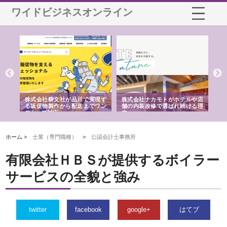
ワイドビジネスオンライン
ノー
株式会社耕文社が品川で実現す
株式会社ナカモトがホテルや店
株
の専
る販促物製作から配送までワン
舗の内装改修で選ばれ続ける理
れ
ストップ対応
由
強
ホーム >
士業（専門職種）
>
公認会計士事務所
有限会社ＨＢＳが提供するボイラー
サービスの全貌と強み
twitter
facebook
google+
はてブ