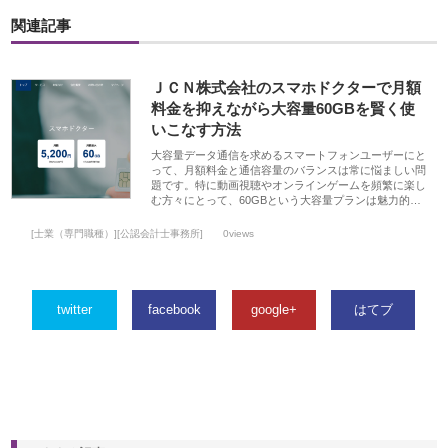
関連記事
ＪＣＮ株式会社のスマホドクターで月額
料金を抑えながら大容量60GBを賢く使
いこなす方法
大容量データ通信を求めるスマートフォンユーザーにと
って、月額料金と通信容量のバランスは常に悩ましい問
題です。特に動画視聴やオンラインゲームを頻繁に楽し
む方々にとって、60GBという大容量プランは魅力的…
[士業（専門職種）][公認会計士事務所]
0views
twitter
facebook
google+
はてブ