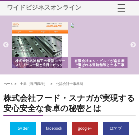
ワイドビジネスオンライン
選ば
株式会社名神精工の最新ニュー
有限会社エム・ビルドが南多摩
有
ルの
スリリース一覧と注目トピック
で選ばれる道路舗装と土木工事
ネ
の実力
ホーム >
士業（専門職種）
>
公認会計士事務所
株式会社フード・スナガが実現する
安心安全な食卓の秘密とは
twitter
facebook
google+
はてブ