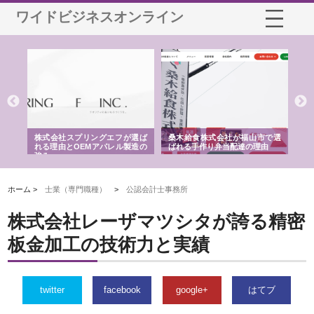
ワイドビジネスオンライン
や店
株式会社スプリングエフが選ば
桑木給食株式会社が福山市で選
株
る理
れる理由とOEMアパレル製造の
ばれる手作り弁当配達の理由
れ
強み
ホーム >
士業（専門職種）
>
公認会計士事務所
株式会社レーザマツシタが誇る精密
板金加工の技術力と実績
twitter
facebook
google+
はてブ