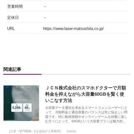
営業時間
－
定休日
－
URL
https://www.laser-matsushita.co.jp/
関連記事
ＪＣＮ株式会社のスマホドクターで月額
料金を抑えながら大容量60GBを賢く使
いこなす方法
大容量データ通信を求めるスマートフォンユーザーにと
って、月額料金と通信容量のバランスは常に悩ましい問
題です。特に動画視聴やオンラインゲームを頻繁に楽し
む方々にとって、60GBという大容量プランは魅力的…
[士業（専門職種）][公認会計士事務所]
0views