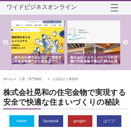
ワイドビジネスオンライン
ノー
株式会社耕文社が品川で実現す
株式会社ナカモトがホテルや店
株
の専
る販促物製作から配送までワン
舗の内装改修で選ばれ続ける理
れ
ストップ対応
由
強
ホーム >
士業（専門職種）
>
公認会計士事務所
株式会社晃和の住宅金物で実現する
安全で快適な住まいづくりの秘訣
twitter
facebook
google+
はてブ