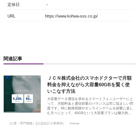
定休日
－
URL
https://www.kohwa-sss.co.jp/
関連記事
ＪＣＮ株式会社のスマホドクターで月額
料金を抑えながら大容量60GBを賢く使
いこなす方法
大容量データ通信を求めるスマートフォンユーザーにと
って、月額料金と通信容量のバランスは常に悩ましい問
題です。特に動画視聴やオンラインゲームを頻繁に楽し
む方々にとって、60GBという大容量プランは魅力的…
[士業（専門職種）][公認会計士事務所]
0views