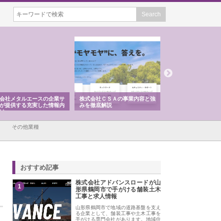
会社メタルエースの企業サ
株式会社ＣＳＡの事業内容と強
株式会社山形道路が
が提供する充実した情報内
みを徹底解説
装工事と土木技術の
は
その他業種
おすすめ記事
株式会社アドバンスロードが山
1
形県鶴岡市で手がける舗装土木
工事と求人情報
山形県鶴岡市で地域の道路基盤を支え
る企業として、舗装工事や土木工事を
手がける専門会社があります。地域住