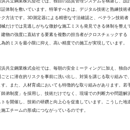
横浜共立鋼業株式会社では、独自の品質管理システムを構築し、設
保証体制を敷いています。特筆すべきは、デジタル技術と熟練技術
ク方法です。3D測定器による精密な寸法確認と、ベテラン技術者
機械だけでは見逃しがちな微妙な施工ミスも発見できる体制を整え
、建物の強度に直結する要素を複数の担当者がクロスチェックする
人為的ミスを最小限に抑え、高い精度での施工が実現しています。
】
横浜共立鋼業株式会社では、毎朝の安全ミーティングに加え、独自
場ごとに潜在的リスクを事前に洗い出し、対策を講じる取り組みで
ます。また、人材育成においても特徴的な取り組みがあります。若
「師弟制度」を採用し、技術だけでなく、現場での判断力や問題解
ストを開催し、技術の研鑽と向上心を促進しています。こうした地
た施工チームの形成につながっているのです。