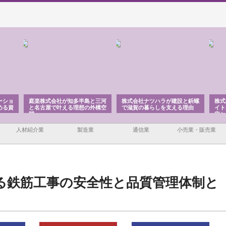
ーショ
庭楽株式会社が知多半島と三河
株式会社ナツハラが建設と鋲螺
株式
める資
と名古屋で叶える理想の外構空
で滋賀の暮らしを支える理由
イト
間
容と
人材紹介業
製造業
通信業
小売業・販売業
る鉄筋工事の安全性と品質管理体制と