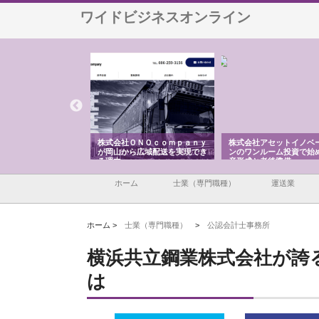
ワイドビジネスオンライン
翔栄が草津市で担う建
株式会社ＯＮＯｃｏｍｐａｎｙ
株式会社アセットイノベ
事の現場力と信頼性
が岡山から広域配送を実現でき
ンのワンルーム投資で始
る理由
産形成と老後準備
ホーム
士業（専門職種）
運送業
ホーム >
士業（専門職種）
>
公認会計士事務所
横浜共立鋼業株式会社が誇
は