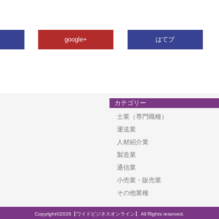
google+
はてブ
カテゴリー
士業（専門職種）
運送業
人材紹介業
製造業
通信業
小売業・販売業
その他業種
Copyright©2026【ワイドビジネスオンライン】 All Rights reserved.