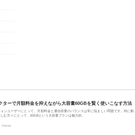
クターで月額料金を抑えながら大容量60GBを賢く使いこなす方法
フォンユーザーにとって、月額料金と通信容量のバランスは常に悩ましい問題です。特に動
しむ方々にとって、60GBという大容量プランは魅力的…
0views