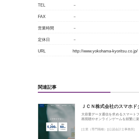
TEL
－
FAX
－
営業時間
－
定休日
－
URL
http://www.yokohama-kyoritsu.co.jp/
関連記事
ＪＣＮ株式会社のスマホド
大容量データ通信を求めるスマート
画視聴やオンラインゲームを頻繁に楽
[士業（専門職種）][公認会計士事務所]