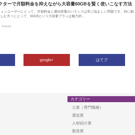
クターで月額料金を抑えながら大容量60GBを賢く使いこなす方法
フォンユーザーにとって、月額料金と通信容量のバランスは常に悩ましい問題です。特に動
しむ方々にとって、60GBという大容量プランは魅力的…
0views
google+
はてブ
カテゴリー
士業（専門職種）
運送業
人材紹介業
製造業