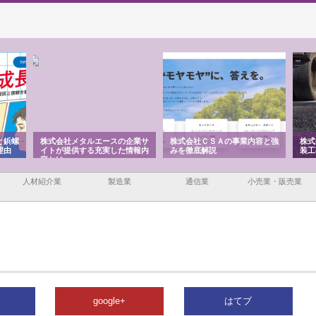
と鋲螺
株式会社メタルエースの企業サ
株式会社ＣＳＡの事業内容と強
株式
理由
イトが提供する充実した情報内
みを徹底解説
装工
容とは
人材紹介業
製造業
通信業
小売業・販売業
google+
はてブ