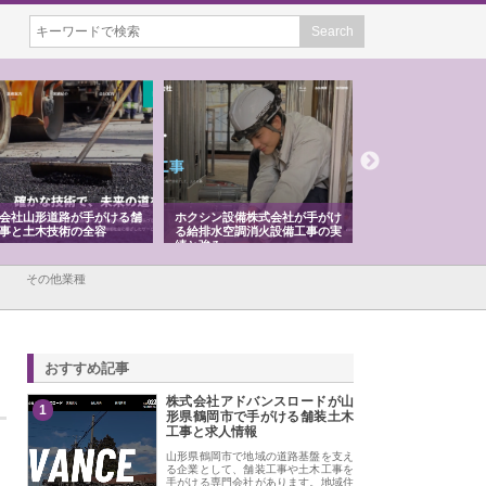
会社山形道路が手がける舗
ホクシン設備株式会社が手がけ
株式会社東京シー・
事と土木技術の全容
る給排水空調消火設備工事の実
のGISインフラ管理
績と強み
入メリット
その他業種
おすすめ記事
株式会社アドバンスロードが山
1
形県鶴岡市で手がける舗装土木
工事と求人情報
山形県鶴岡市で地域の道路基盤を支え
る企業として、舗装工事や土木工事を
手がける専門会社があります。地域住