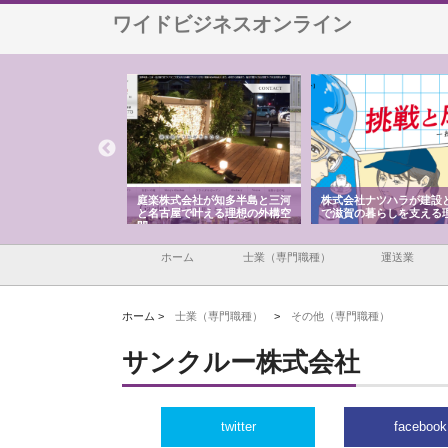
ワイドビジネスオンライン
アセットイノベーショ
庭楽株式会社が知多半島と三河
株式会社ナツハラが建設
ルーム投資で始める資
と名古屋で叶える理想の外構空
で滋賀の暮らしを支える
老後準備
間
ホーム
士業（専門職種）
運送業
ホーム >
士業（専門職種）
>
その他（専門職種）
サンクルー株式会社
twitter
facebook