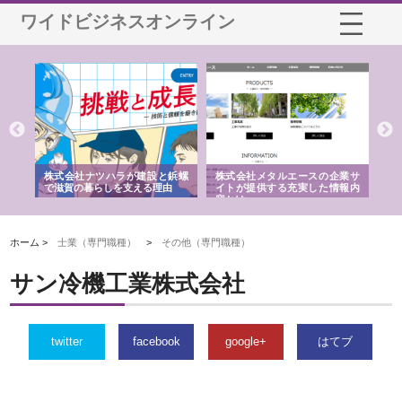
ワイドビジネスオンライン
ツハラが建設と鋲螺
株式会社メタルエースの企業サ
株式会社ＣＳＡの事業内
らしを支える理由
イトが提供する充実した情報内
みを徹底解説
容とは
ホーム >
士業（専門職種）
>
その他（専門職種）
サン冷機工業株式会社
twitter
facebook
google+
はてブ