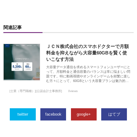
関連記事
ＪＣＮ株式会社のスマホドクターで月額
料金を抑えながら大容量60GBを賢く使
いこなす方法
大容量データ通信を求めるスマートフォンユーザーにと
って、月額料金と通信容量のバランスは常に悩ましい問
題です。特に動画視聴やオンラインゲームを頻繁に楽し
む方々にとって、60GBという大容量プランは魅力的…
[士業（専門職種）][公認会計士事務所]
0views
twitter
facebook
google+
はてブ