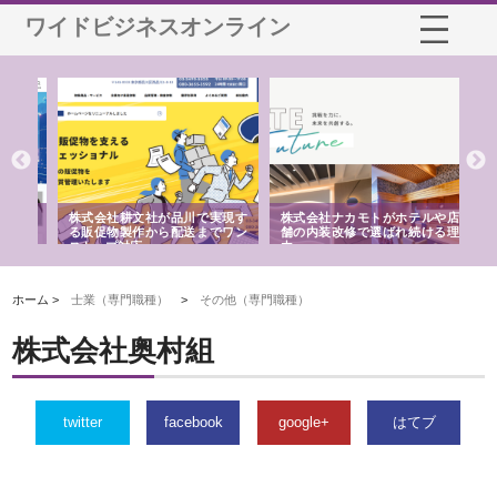
ワイドビジネスオンライン
ノー
株式会社耕文社が品川で実現す
株式会社ナカモトがホテルや店
株
の専
る販促物製作から配送までワン
舗の内装改修で選ばれ続ける理
れ
ストップ対応
由
強
ホーム >
士業（専門職種）
>
その他（専門職種）
株式会社奥村組
twitter
facebook
google+
はてブ