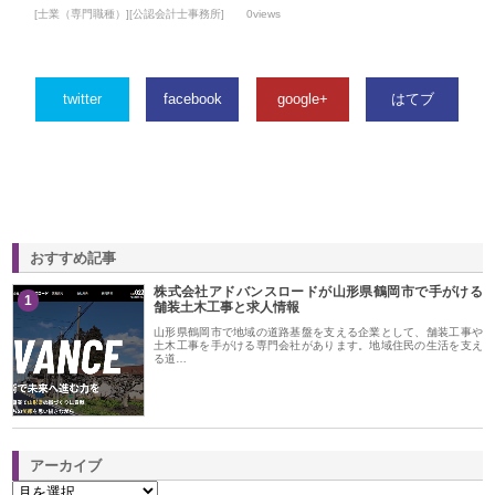
[士業（専門職種）][公認会計士事務所]
0views
twitter
facebook
google+
はてブ
おすすめ記事
株式会社アドバンスロードが山形県鶴岡市で手がける
1
舗装土木工事と求人情報
山形県鶴岡市で地域の道路基盤を支える企業として、舗装工事や
土木工事を手がける専門会社があります。地域住民の生活を支え
る道…
アーカイブ