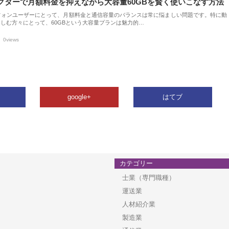
クターで月額料金を抑えながら大容量60GBを賢く使いこなす方法
フォンユーザーにとって、月額料金と通信容量のバランスは常に悩ましい問題です。特に動
しむ方々にとって、60GBという大容量プランは魅力的…
0views
google+
はてブ
カテゴリー
士業（専門職種）
運送業
人材紹介業
製造業