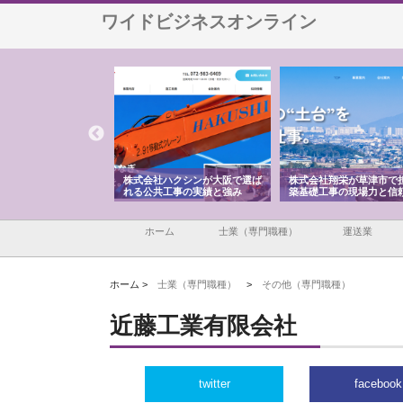
ワイドビジネスオンライン
株式会社が印刷会社に
株式会社ハクシンが大阪で選ば
株式会社翔栄が草津市で
紙提案力と供給体制
れる公共工事の実績と強み
築基礎工事の現場力と信
ホーム
士業（専門職種）
運送業
ホーム >
士業（専門職種）
>
その他（専門職種）
近藤工業有限会社
twitter
facebook