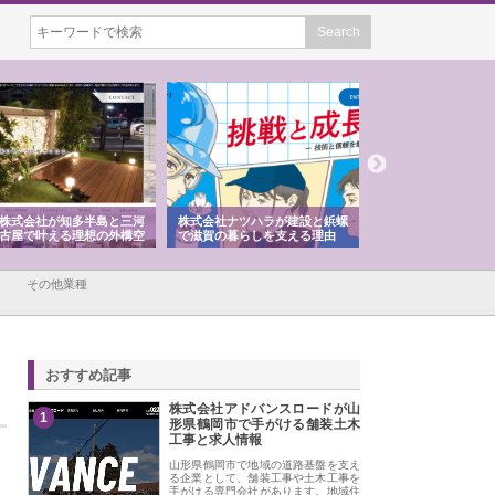
株式会社が知多半島と三河
株式会社ナツハラが建設と鋲螺
株式会社メタルエー
古屋で叶える理想の外構空
で滋賀の暮らしを支える理由
イトが提供する充実
容とは
その他業種
おすすめ記事
株式会社アドバンスロードが山
1
形県鶴岡市で手がける舗装土木
工事と求人情報
山形県鶴岡市で地域の道路基盤を支え
る企業として、舗装工事や土木工事を
手がける専門会社があります。地域住