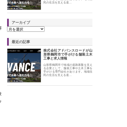
民の生活を支える道…
アーカイブ
解
最近の記事
株式会社アドバンスロードが山
形県鶴岡市で手がける舗装土木
工事と求人情報
山形県鶴岡市で地域の道路基盤を支え
、
る企業として、舗装工事や土木工事を
手がける専門会社があります。地域住
民の生活を支える道…
験
フ