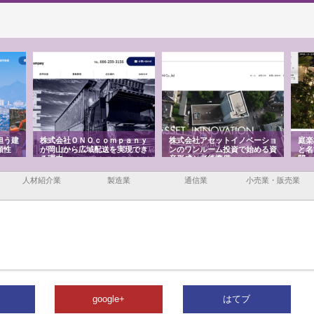
担う建
株式会社ＯＮＯｃｏｍｐａｎｙ
株式会社アセットイノベーショ
庭楽
頼性
が岡山から広域配送を実現でき
ンのワンルーム投資で始める資
と名
る理由
産形成と老後準備
間
人材紹介業
製造業
通信業
小売業・販売業
google+
はてブ