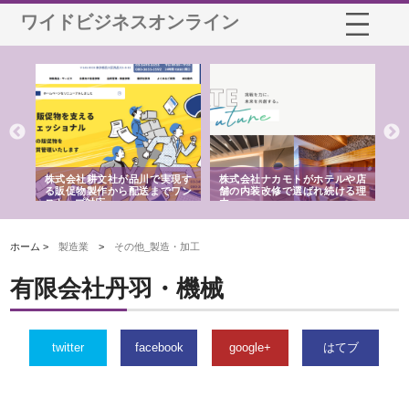
ワイドビジネスオンライン
ノー
株式会社耕文社が品川で実現す
株式会社ナカモトがホテルや店
株
の専
る販促物製作から配送までワン
舗の内装改修で選ばれ続ける理
れ
ストップ対応
由
強
ホーム >
製造業
>
その他_製造・加工
有限会社丹羽・機械
twitter
facebook
google+
はてブ