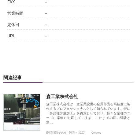
FAX
－
営業時間
－
定休日
－
URL
－
関連記事
森工業株式会社
森工業株式会社は、産業用設備の金属部品を高精度に製
作するプロフェッショナルとして知られています。特に
「多品種少量加工」を得意としており、様々な業種のニ
ーズに柔軟に対応しています。これまでの長い経験と
熟…
[製造業][その他_製造・加工]
0views