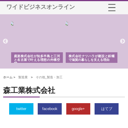
ワイドビジネスオンライン
ショ
庭楽株式会社が知多半島と三河
株式会社ナツハラが建設と鋲螺
株
る資
と名古屋で叶える理想の外構空
で滋賀の暮らしを支える理由
イ
間
容
ホーム >
製造業
>
その他_製造・加工
森工業株式会社
twitter
facebook
google+
はてブ