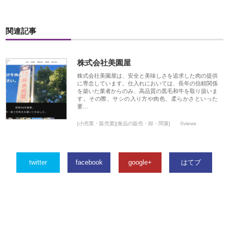
関連記事
株式会社美園屋
株式会社美園屋は、安全と美味しさを追求した肉の提供
に専念しています。仕入れにおいては、長年の信頼関係
を築いた業者からのみ、高品質の黒毛和牛を取り扱いま
す。その際、サシの入り方や肉色、柔らかさといった
要…
[小売業・販売業][食品の販売・卸・問屋]
0views
twitter
facebook
google+
はてブ