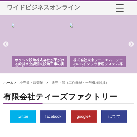
ワイドビジネスオンライン
る舗
ホクシン設備株式会社が手がけ
株式会社東京シー・エム・シー
株
る給排水空調消火設備工事の実
のGISインフラ管理システム導
か
績と強み
入メリット
由
ホーム >
小売業・販売業
>
販売・卸（工作機械・一般機械器具）
有限会社ティーズファクトリー
twitter
facebook
google+
はてブ