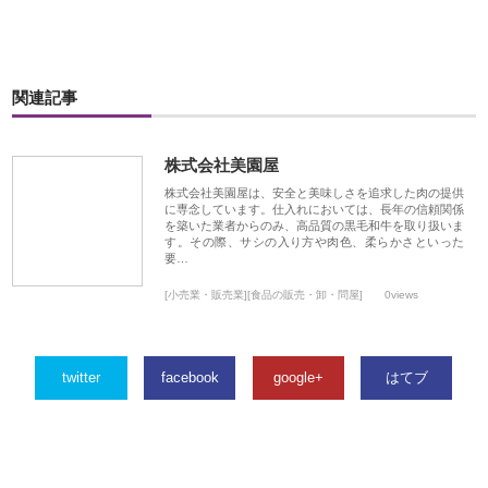
関連記事
株式会社美園屋
株式会社美園屋は、安全と美味しさを追求した肉の提供
に専念しています。仕入れにおいては、長年の信頼関係
を築いた業者からのみ、高品質の黒毛和牛を取り扱いま
す。その際、サシの入り方や肉色、柔らかさといった
要…
[小売業・販売業][食品の販売・卸・問屋]
0views
twitter
facebook
google+
はてブ