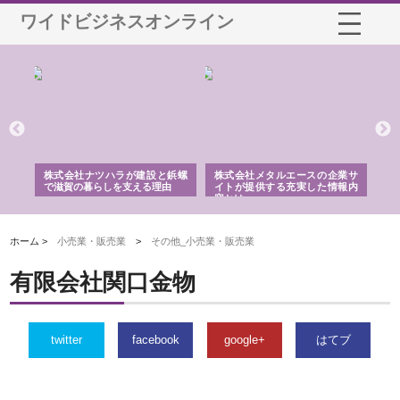
ワイドビジネスオンライン
三河
株式会社ナツハラが建設と鋲螺
株式会社メタルエースの企業サ
株
構空
で滋賀の暮らしを支える理由
イトが提供する充実した情報内
み
容とは
ホーム >
小売業・販売業
>
その他_小売業・販売業
有限会社関口金物
twitter
facebook
google+
はてブ